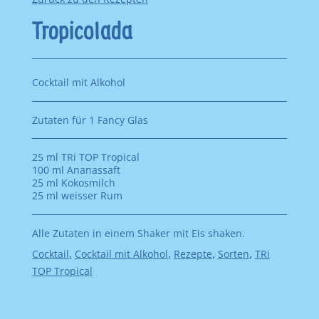
Tropicolada
Cocktail mit Alkohol
Zutaten für 1 Fancy Glas
25 ml TRi TOP Tropical
100 ml Ananassaft
25 ml Kokosmilch
25 ml weisser Rum
Alle Zutaten in einem Shaker mit Eis shaken.
Kategorisiert
,
,
,
,
Cocktail
Cocktail mit Alkohol
Rezepte
Sorten
TRi
als
TOP Tropical