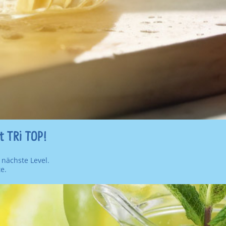
t TR
i
TOP!
 nächste Level.
te.