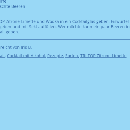
rfel
schte Beeren
OP Zitrone-Limette und Wodka in ein Cocktailglas geben. Eiswürfel
eben und mit Sekt auffüllen. Wer möchte kann ein paar Beeren i
ail geben.
reicht von Iris B.
gorisiert
,
,
,
,
ail
Cocktail mit Alkohol
Rezepte
Sorten
TRi TOP Zitrone-Limette