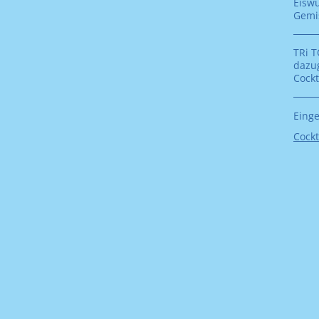
Eiswü
Gemi
TRi T
dazug
Cockt
Einge
Kate
Cockt
als