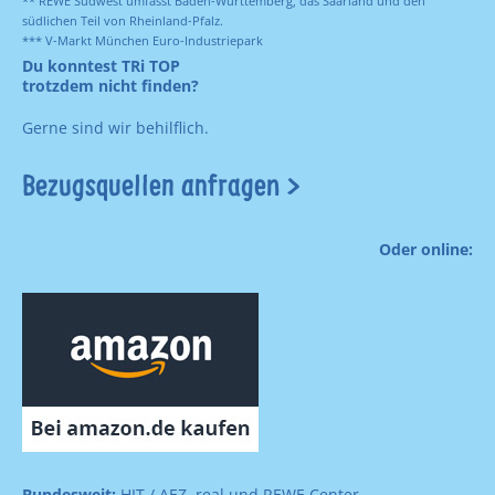
** REWE Südwest umfasst Baden-Württemberg, das Saarland und den
südlichen Teil von Rheinland-Pfalz.
*** V-Markt München Euro-Industriepark
Du konntest TRi TOP
trotzdem nicht finden?
Gerne sind wir behilflich.
Bezugsquellen anfragen >
Oder online:
Bundesweit:
HIT / AEZ, real und REWE Center